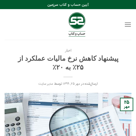
رش
آیین حساب و کتاب سرزمین
ه
حتوا
اخبار
پیشنهاد کاهش نرخ مالیات عملکرد از
۲۵٪ به ۲۰٪
ارسال‌شده در
مهر 25, 1399
توسط
مدیر سایت
25
مهر