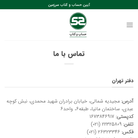
رش
آیین حساب و کتاب سرزمین
ه
حتوا
تماس با ما
دفتر تهران
آدرس:
مجیدیه شمالی، خیابان برادران شهید محمدی، نبش کوچه
عبدی، ساختمان مانیا، طبقه6، واحد6
کدپستی:
1673846917
تلفن:
22325809 (۰۲۱)
فکس:
۲۶۳۲۳۳۴۶ (۰۲۱)