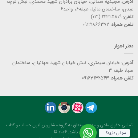
آدرس:
مجیدیه شمالی، خیابان برادران شهید محمدی، نبش کوچه
عبدی، ساختمان مانیا، طبقه6، واحد6
تلفن:
22325809 (۰۲۱)
تلفن همراه:
۰۹۱۲۱۸۶۶۳۷۲
دفتر اهواز
آدرس:
خیابان سیمتری، نبش خیابان شهید جهانیان، ساختمان
صبا، طبقه ۳
تلفن همراه:
09163132543
تمامی حقوق مادی و معنوی متعلق به گروه مشاورین آیین حساب و کتاب
می باشد. 2026 ©
سوالی دارید؟